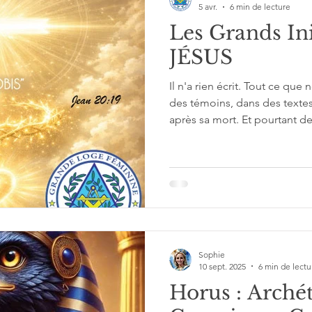
5 avr.
6 min de lecture
Les Grands Ini
JÉSUS
Il n'a rien écrit. Tout ce que
des témoins, dans des texte
après sa mort. Et pourtant de
nom structure encore le cal
et le mystère de sa résurrect
qui s'en approchent sérieus
Initiés, Jésus est le plus diff
est le plus "recouvert".
Sophie
10 sept. 2025
6 min de lectu
Horus : Arché