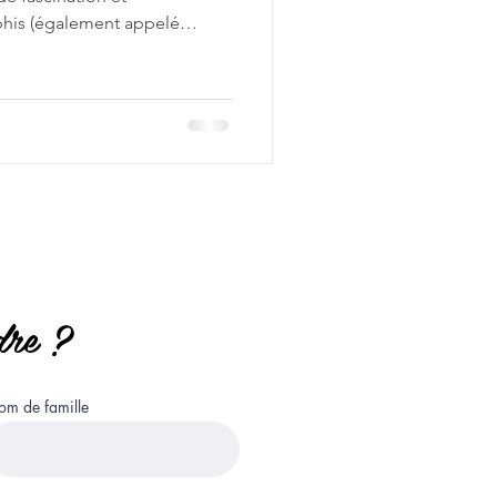
his (également appelé
forme, incarnation du chaos
adre mythologique pour
lus fondamentales de
nuit, lorsque la barque
uze heures de l'obscurité,
itivement le cycle
dre ?
m de famille