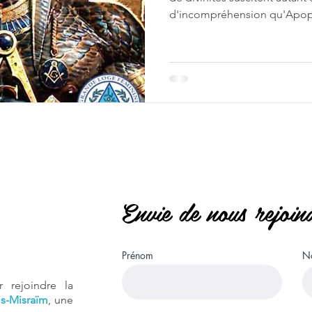
d'incompréhension qu'Apop
Apep). Cette entité serpenti
primordial, transcende le c
toucher aux questions les p
l'existence humaine. Chaque 
solaire de Rê traverse les do
Apophis tente d'arrêter défin
cosmique...
Envie de nous rejoin
Prénom
No
 rejoindre la
s-Misraïm
, une