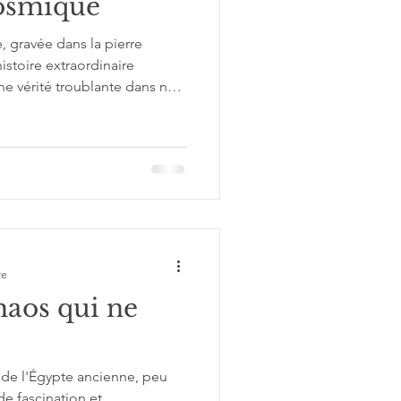
osmique
 gravée dans la pierre
istoire extraordinaire
e vérité troublante dans nos
histoire d'Horus, le dieu-
ont le mythe dépasse
l'Égypte ancienne pour nous
s intérieurs et de notre
re
haos qui ne
de l'Égypte ancienne, peu
de fascination et