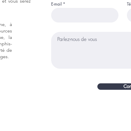
 et vous serez
E-mail
Té
ne, à
ources
ue, la
phis-
rté de
nges.
Con