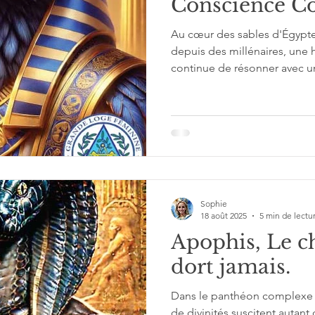
Conscience C
Au cœur des sables d'Égypte,
depuis des millénaires, une h
continue de résonner avec un
vies contemporaines. C'est l'
faucon aux yeux perçants, d
largement les frontières de 
parler de nos propres combat
quête de sens
Sophie
18 août 2025
5 min de lectu
Apophis, Le c
dort jamais.
Dans le panthéon complexe 
de divinités suscitent autant 