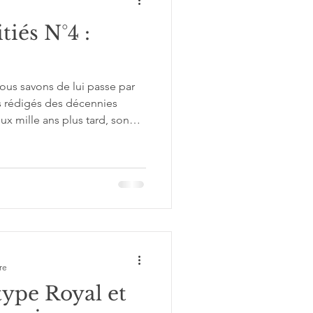
tiés N°4 :
 nous savons de lui passe par
s rédigés des décennies
ux mille ans plus tard, son
endrier du monde occidental,
ion continue de travailler ceux
ement. Parmi les Grands
icile à "regarder", parce qu'il
re
type Royal et