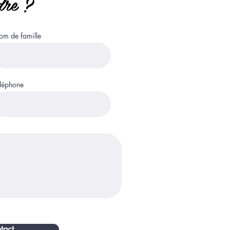
dre ?
m de famille
léphone
tact