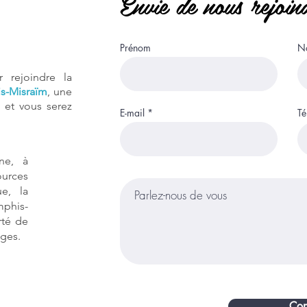
Envie de nous rejoin
Prénom
No
 rejoindre la
s-Misraïm
, une
 et vous serez
E-mail
Té
ne, à
ources
ue, la
phis-
rté de
nges.
Con